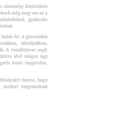
s sütemény ízlelésében
ekeknek még meg van az a
ehaladtával, gyakorlás
gódnak.
 hatás éri. A gyermekek
onukban, iskolájukban,
ik. A mindfulness segít
ülötte lévő világot úgy
gatív érzés megértése,
. Mindezért fontos, hogy
t, mellyel megtanulnak