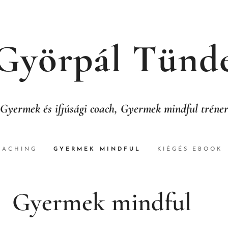
Györpál Tünd
Gyermek és ifjúsági coach, Gyermek mindful tréne
OACHING
GYERMEK MINDFUL
KIÉGÉS EBOOK
Gyermek mindful