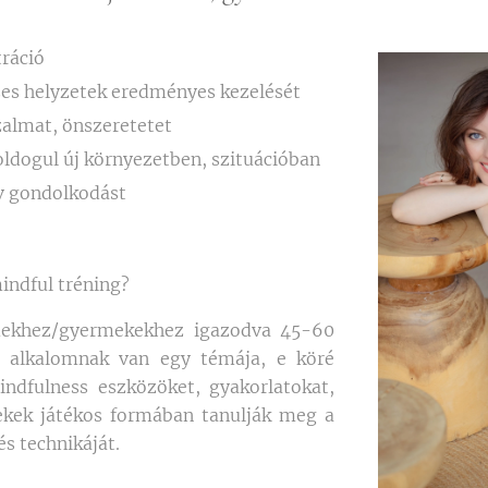
tráció
szes helyzetek eredményes kezelését
zalmat, önszeretetet
ldogul új környezetben, szituációban
ív gondolkodást
indful tréning?
mekhez/gyermekekhez igazodva 45-60
g alkalomnak van egy témája, e köré
ndfulness eszközöket, gyakorlatokat,
ekek játékos formában tanulják meg a
és technikáját.