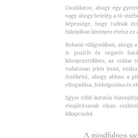
Csodálatos, ahogy egy gyerm
vagy ahogy belelép a tó vizéb
képessége, hogy tudnak örül
hiányában könnyen elvész ez 
Rohanó világunkban, ahogy a 
is pozitív és negatív hatá
környezetükben, az online t
tudatosan jelen lenni, ezál
érzékelni, ahogy abban a pi
elfogadása, feldolgozása és e
Egyre több kutatás bizonyítj
elsajátítsanak olyan eszköz
kikapcsolni.
A mindfulness szem