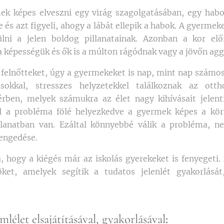
ek képes elveszni egy virág szagolgatásában, egy habo
e és azt figyeli, ahogy a lábát ellepik a habok. A gyerm
ni a jelen boldog pillanatainak. Azonban a kor előr
a képességük és ők is a múlton rágódnak vagy a jövőn ag
felnőtteket, úgy a gyermekeket is nap, mint nap számos
sokkal, stresszes helyzetekkel találkoznak az otth
érben, melyek számukra az élet nagy kihívásait jelent
tal a probléma fölé helyezkedve a gyermek képes a kör
llanatban van. Ezáltal könnyebbé válik a probléma, ne
lengedése.
a, hogy a kiégés már az iskolás gyerekeket is fenyegeti
öket, amelyek segítik a tudatos jelenlét gyakorlásá
lélet elsajátításával, gyakorlásával
: