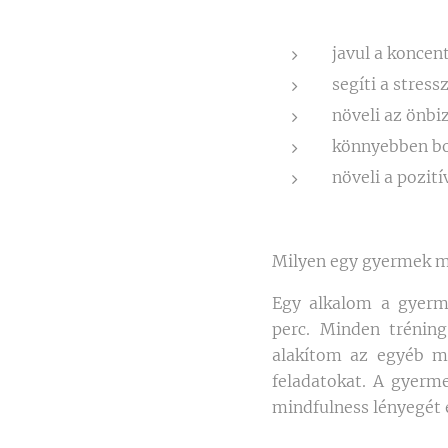
javul a koncen
segíti a stres
növeli az önbi
könnyebben bo
növeli a pozit
Milyen egy gyermek m
Egy alkalom a gyer
perc. Minden trénin
alakítom az egyéb mi
feladatokat. A gyerm
mindfulness lényegét 